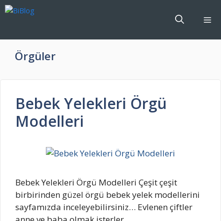
İçeriğe
atla
Me
Örgüler
Bebek Yelekleri Örgü
Modelleri
Bebek Yelekleri Örgü Modelleri Çeşit çeşit
birbirinden güzel örgü bebek yelek modellerini
sayfamızda inceleyebilirsiniz… Evlenen çiftler
anne ve baba olmak isterler …