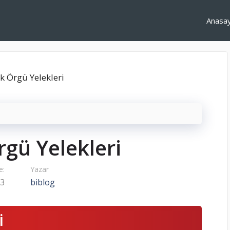
Anasa
gü Yelekleri
e:
Yazar
23
biblog
i