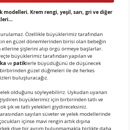
modelleri. Krem rengi, yeşil, sarı, gri ve diğer
kleri…
durulamaz. Özellikle büyüklerimiz tarafından
atın en güzel dönemlerinden birisi olan bebeğin
llerine şişlerini alıp örgü örmeye başlarlar.
çte büyüklerimiz tarafından yapılan ve
rka
ve
patik
lerle büyüdüğünü de düşünecek
 birbirinden güzel düğmeleri ile de herkes
izleri buluşturacağız.
n yelek olduğunu söyleyebiliriz. Uykudan uyanan
ydiren büyüklerimiz için birbirinden tatlı ve
k şık ve tatlı yelekleri giydireceksiniz.
r arasından sayılan süveter ve yelek modellerinde
çocukları içinse mavi rengin artık dışına
da erkek diye bir ayrım bulunmamakla birlikte daha