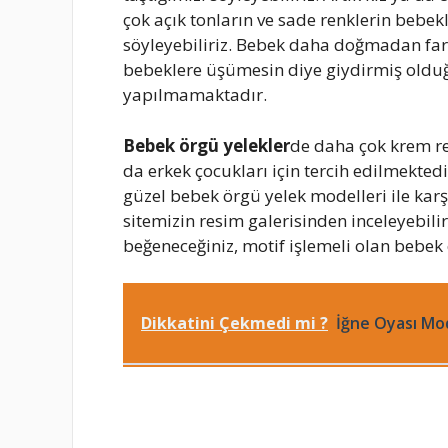
çok açık tonların ve sade renklerin bebekl
söyleyebiliriz. Bebek daha doğmadan fark
bebeklere üşümesin diye giydirmiş olduğum
yapılmamaktadır.
Bebek örgü yelekler
de daha çok krem reng
da erkek çocukları için tercih edilmekted
güzel bebek örgü yelek modelleri ile karş
sitemizin resim galerisinden inceleyebil
beğeneceğiniz, motif işlemeli olan bebek ö
Dikkatini Çekmedi mi ?
İğne Oyası Mod