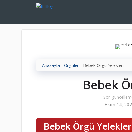
İçeriğe
atla
Anasayfa
-
Örgüler
-
Bebek Örgü Yelekleri
Bebek Ör
Son güncellem
Ekim 14, 20
Bebek Örgü Yelekler