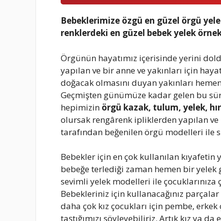
Bebeklerimize özgü en güzel örgü yelek 
renklerdeki en güzel bebek yelek örne
Örgünün hayatımız içerisinde yerini dol
yapılan ve bir anne ve yakınları için hay
doğacak olmasını duyan yakınları hemen e
Geçmişten günümüze kadar gelen bu süre
hepimizin
örgü kazak, tulum, yelek, hı
olursak rengârenk ipliklerden yapılan ve
tarafından beğenilen örgü modelleri ile s
Bebekler için en çok kullanılan kıyafeti
bebeğe terlediği zaman hemen bir yelek gi
sevimli yelek modelleri ile çocuklarınıza ço
Bebekleriniz için kullanacağınız parçala
daha çok kız çocukları için pembe, erkek 
taştığımızı söyleyebiliriz. Artık kız ya 