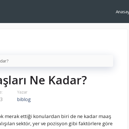
Anasa
adar?
aşları Ne Kadar?
e:
Yazar
23
biblog
ok merak ettiği konulardan biri de ne kadar maaş
çalışılan sektör, yer ve pozisyon gibi faktörlere göre