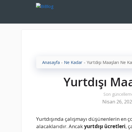
İçeriğe
atla
Anasayfa
-
Ne Kadar
-
Yurtdışı Maaşları Ne K
Yurtdışı Ma
Son güncellem
Nisan 26, 20
Yurtdışında çalışmayı düşünenlerin en ç
alacaklarıdır. Ancak
yurtdışı ücretleri
, 