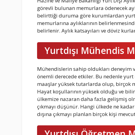
Hazine ve Maliye Bakanlığı Yurt Dışı Aylıkl
görevli bulunan memurlara ödenecek aylıkl
belirttiği duruma göre kurumlardan yurt 
memurlarına aylıklarının belirlenmesinde
belirlenir. Aylık katsayıları ve döviz ku
Yurtdışı Mühendis M
Mühendislerin sahip oldukları deneyim ve
önemli derecede etkiler. Bu nedenle yurt
maaşlar yüksek tutarlarda olup, birçok mü
Hayat koşullarının yüksek olduğu ve bilim
ülkemize nazaran daha fazla gelişmiş ol
çıkmayı düşünür. Hangi ülkede ne kadar m
dışına çıkmayı planlan birçok kişi mevcut
Yurtdışı Öğretmen M