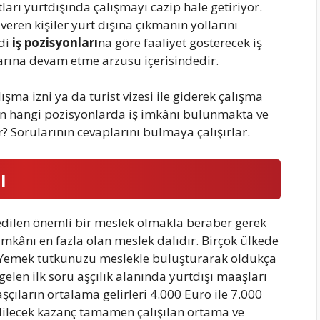
ları yurtdışında çalışmayı cazip hale getiriyor.
veren kişiler yurt dışına çıkmanın yollarını
ndi
iş pozisyonları
na göre faaliyet gösterecek iş
arına devam etme arzusu içerisindedir.
ışma izni ya da turist vizesi ile giderek çalışma
rin hangi pozisyonlarda iş imkânı bulunmakta ve
? Sorularının cevaplarını bulmaya çalışırlar.
ı
edilen önemli bir meslek olmakla beraber gerek
imkânı en fazla olan meslek dalıdır. Birçok ülkede
ır. Yemek tutkunuzu meslekle buluşturarak oldukça
gelen ilk soru aşçılık alanında yurtdışı maaşları
şçıların ortalama gelirleri 4.000 Euro ile 7.000
dilecek kazanç tamamen çalışılan ortama ve