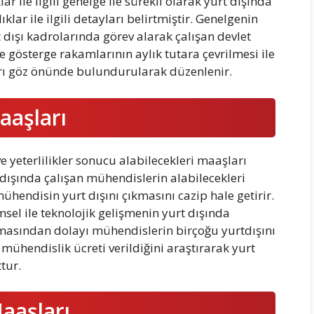
ar ile ilgili genelge ile sürekli olarak yurt dışında
ar ile ilgili detayları belirtmiştir. Genelgenin
dışı kadrolarında görev alarak çalışan devlet
 gösterge rakamlarının aylık tutara çevrilmesi ile
rları göz önünde bulundurularak düzenlenir.
aaşları
 yeterlilikler sonucu alabilecekleri maaşları
 dışında çalışan mühendislerin alabilecekleri
hendisin yurt dışını çıkmasını cazip hale getirir.
sel ile teknolojik gelişmenin yurt dışında
masından dolayı mühendislerin birçoğu yurtdışını
ühendislik ücreti verildiğini araştırarak yurt
tur.
aaşları