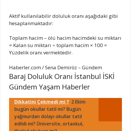
Aktif kullanılabilir doluluk oranı aşağıdaki gibi
hesaplanmaktadır:
Toplam hacim – ölü hacim hacimdeki su miktarı
= Kalan su miktarı ÷ toplam hacim × 100 =
Yüzdelik oranı vermektedir.
Haberler.com / Sena Demiröz – Gündem
Baraj Doluluk Oranı İstanbul İSKİ
Gündem Yaşam Haberler
Dikkatini Çekmedi mi ?
2 Ekim
bugün okullar tatil mi? Bugün
yağmurdan dolayı okullar tatil
edildi mi? Üniversite, ortaokul,
ilkokul okul var mı?