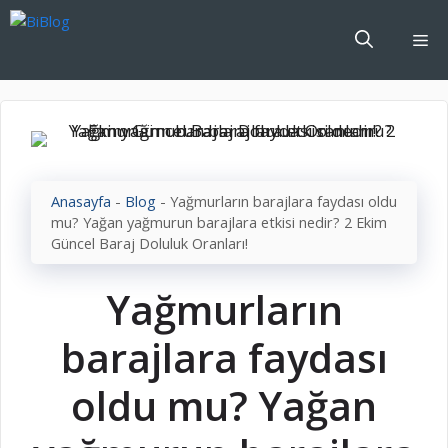
İçeriğe
atla
Me
Anasayfa
-
Blog
-
Yağmurların barajlara faydası oldu
mu? Yağan yağmurun barajlara etkisi nedir? 2 Ekim
Güncel Baraj Doluluk Oranları!
Yağmurların
barajlara faydası
oldu mu? Yağan