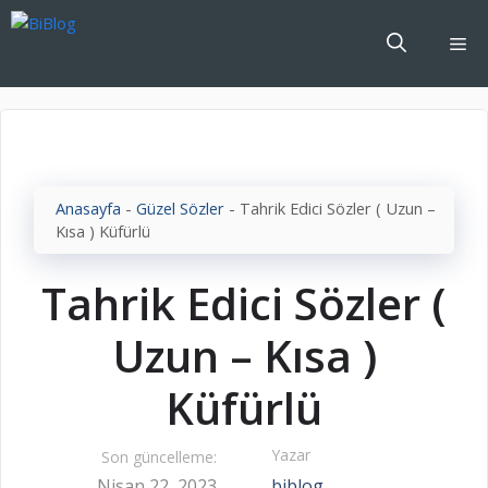
İçeriğe
atla
Me
Anasayfa
-
Güzel Sözler
-
Tahrik Edici Sözler ( Uzun –
Kısa ) Küfürlü
Tahrik Edici Sözler (
Uzun – Kısa )
Küfürlü
Yazar
Son güncelleme:
Nisan 22, 2023
biblog