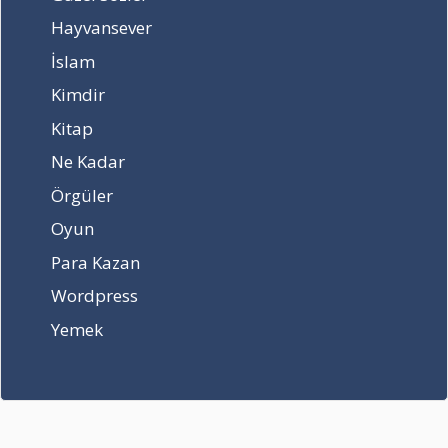
İ
Hayvansever
y
İslam
i
l
Kimdir
e
Kitap
r
i
Ne Kadar
Örgüler
Oyun
Para Kazan
Wordpress
Yemek