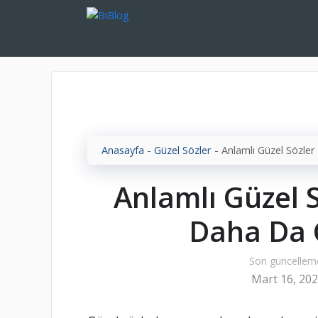
İçeriğe
atla
Anasayfa
-
Güzel Sözler
-
Anlamlı Güzel Sözler
Anlamlı Güzel S
Daha Da G
Son güncellem
Mart 16, 20