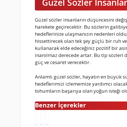
Güzel Sözler İnsanlar
Güzel sözler insanların düşüncesini deği
harekete geçirecektir. Bu sözlerin galibiye
hedeflerinize ulaşmanızın nedenleri oldu
hissettirecek olan tek şey güçlü bir ruh v
kullanarak elde edeceğiniz pozitif bir a
inanılmaz derecede artar. Bu tip sözleri 
güç ve cesaret verecektir.
Anlamlı güzel sözler, hayatın en büyük 
hedeflerimizi izlememize yardımcı olaca
tohumların başarıya olan yoğun isteği ol
Benzer İçerekler
Y
B
E
e
a
n