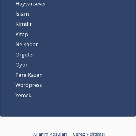
d
l
k
Hayvansever
i
a
a
İslam
a
r
ç
s
ı
y
Kimdir
ı
a
a
Kitap
d
k
ş
o
ş
ı
Ne Kadar
ğ
a
n
Örgüler
r
m
d
u
m
a
Oyun
m
ı
,
u
Para Kazan
,
n
?
s
e
Wordpress
a
r
b
e
Yemek
a
l
h
i
m
?
ı
a
Kullanım Koşulları
Çerez Politikası
ç