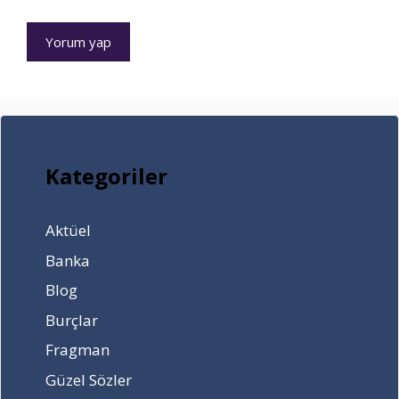
u
a
k
e
y
n
a
x
u
a
ç
O
ş
c
y
x
t
a
a
l
u
k
ş
a
r
?
ı
d
u
Y
n
e
c
K
d
-
Kategoriler
u
S
a
C
t
s
y
h
a
ı
d
a
Aktüel
ş
n
ı
m
Banka
ı
a
?
b
d
v
e
Blog
ı
s
r
Burçlar
ğ
o
l
ı
n
a
Fragman
i
u
i
Güzel Sözler
d
ç
n