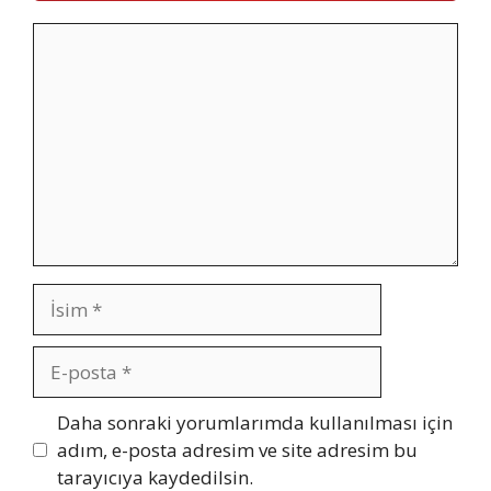
t
u
e
C
Yorum
u
ç
z
h
k
l
a
a
l
a
m
m
a
r
a
b
n
ı
n
e
d
s
ö
r
ı
a
l
l
m
a
d
a
ı
t
ü
i
?
k
,
n
G
a
ö
k
İsim
i
ç
l
i
g
t
d
m
E-
i
a
ü
d
H
a
ğ
i
posta
a
ç
ü
r
İnternet
Daha sonraki yorumlarımda kullanılması için
d
ı
n
?
sitesi
adım, e-posta adresim ve site adresim bu
i
k
d
A
tarayıcıya kaydedilsin.
d
l
e
l