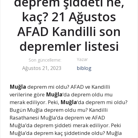
deprem şiddeti ne,
kaç? 21 Ağustos
AFAD Kandilli son
depremler listesi
Yazar
Son güncelleme:
Ağustos 21, 2023
biblog
Muğla
deprem mi oldu? AFAD ve Kandilli
verilerine göre
Muğla
‘da deprem oldu mu
merak ediliyor. Peki,
Muğla
‘da deprem mi oldu?
Bugün Muğla deprem oldu mu? Kandilli
Rasathanesi Muğla’da deprem ve AFAD
Muğla’da deprem şiddeti merak ediliyor. Peki
Muğla’da deprem kaç şiddetinde oldu? Muğla