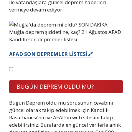
ile vatandaşlara güncel deprem haberleri
vermeye devam ediyor.
AFAD SON DEPREMLER LİSTESİ
BUGÜN DEPREM OLDU MU?
Bugün Deprem oldu mu sorusunun cevabını
güncel olarak takip edebilmek için Kandilli
Rasathanesi’nin ve AFAD’ın web sitesini takip
edebilirsiniz. Buralarda en güncel verilerle anlık