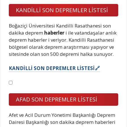
KANDİLLİ SON DEPREMLER LİSTESİ
Boğaziçi Üniversitesi Kandilli Rasathanesi son
dakika deprem
haberler
i ile vatandaşalar anlık
deprem haberler i veriyor. Kandilli Rasathanesi
bölgesel olarak deprem araştırması yapıyor ve
sitesinde olan son 500 depremi halka sunuyor.
KANDİLLİ SON DEPREMLER LİSTESİ
AFAD SON DEPREMLER LİSTESİ
Afet ve Acil Durum Yönetimi Başkanlığı Deprem
Dairesi Başkanlığı son dakika deprem haberleri