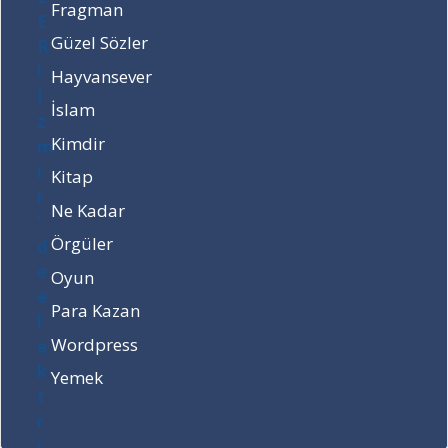
i
ş
Fragman
r
a
Güzel Sözler
’
m
d
k
Hayvansever
e
i
İslam
e
m
l
e
Kimdir
e
l
Kitap
k
e
t
n
Ne Kadar
r
d
Örgüler
i
i
k
?
Oyun
n
Para Kazan
e
z
Wordpress
a
Yemek
m
a
n
g