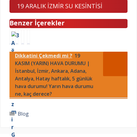
19 ARALIK İZMİR SU KESİNTİSİ
Benzer İçerekler
3
W
M
E
A
h
a
R
ğ
a
s
K
Dikkatini Çekmedi mi ?
19
u
t
t
O
s
KASIM (YARIN) HAVA DURUMU |
s
e
N
t
A
r
n
İstanbul, İzmir, Ankara, Adana,
o
p
C
e
Antalya, Hatay haftalık, 5 günlük
s
p
h
d
hava durumu! Yarın hava durumu
İ
1
e
i
ne, kaç derece?
z
8
f
r
m
t
k
,
i
e
i
a
Kategoriler
Blog
r
l
m
m
G
e
e
a
E
f
l
c