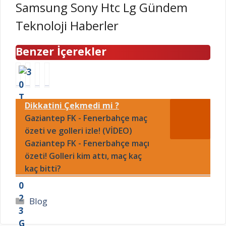
Samsung Sony Htc Lg Gündem
Teknoloji Haberler
Benzer İçerekler
3
A
S
S
0
r
a
i
T
ı
l
m
Dikkatini Çekmedi mi ?
e
M
i
i
m
Gaziantep FK - Fenerbahçe maç
a
h
t
m
y
Ö
S
özeti ve golleri izle! (VİDEO)
u
a
z
a
Gaziantep FK - Fenerbahçe maçı
z
2
c
r
özeti! Golleri kim attı, maç kaç
2
:
a
a
kaç bitti?
0
B
n
y
2
a
h
ı
3
l
a
D
Kategoriler
Blog
G
O
n
M
ü
y
g
R