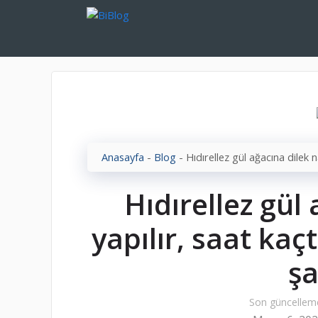
İçeriğe
atla
Anasayfa
-
Blog
-
Hıdırellez gül ağacına dilek 
Hıdırellez gül 
yapılır, saat kaç
şa
Son güncellem