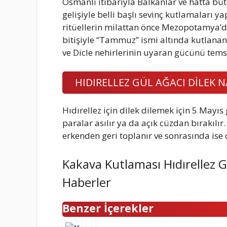
Osmanlı itibarıyla Balkanlar ve hatta bü
gelişiyle belli başlı sevinç kutlamaları ya
ritüellerin milattan önce Mezopotamya’da
bitişiyle “Tammuz” ismi altında kutlanan
ve Dicle nehirlerinin uyaran gücünü tems
HIDIRELLEZ GÜL AĞACI DİLEK NA
Hıdırellez için dilek dilemek için 5 Mayı
paralar asılır ya da açık cüzdan bırakılı
erkenden geri toplanır ve sonrasında ise o
Kakava Kutlaması Hıdırellez
Haberler
Benzer İçerekler