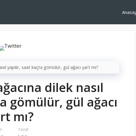
Anasa
nasıl yapılır, saat kaçta gömülür, gül ağacı şart mı?
ağacına dilek nasıl
ta gömülür, gül ağacı
rt mı?
e:
Yazar