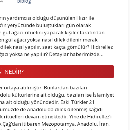
24
biblog
n yardımcısı olduğu düşünülen Hızır ile
s’ın yeryüzünde buluştukları gün olarak
 gül ağacı ritüelini yapacak kişiler tarafından
ken gül ağacı yoksa nasıl dilek dilenir merak
dilek nasıl yapılır, saat kaçta gömülür? Hıdırellez
ağacı yoksa ne yapılır? Detaylar haberimizde…
İ NEDİR?
ler ortaya atılmıştır. Bunlardan bazıları
dolu kültürlerine ait olduğu, bazıları ise İslamiyet
ına ait olduğu yönündedir. Eski Türkler 21
ünümüzde de Anadolu’da dilek dilenmiş kâğıdı
 ritüelleri devam etmektedir. Yine de Hıdırellez’i
İlk Çağ’dan itibaren Mezopotamya, Anadolu, İran,