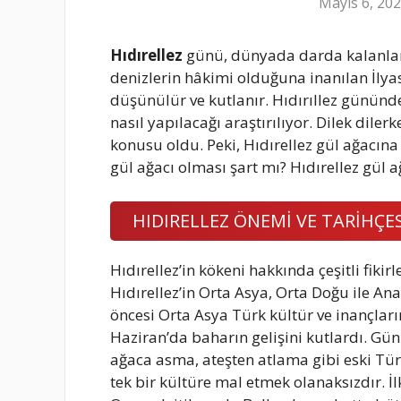
Mayıs 6, 20
Hıdırellez
günü, dünyada darda kalanları
denizlerin hâkimi olduğuna inanılan İlya
düşünülür ve kutlanır. Hıdırıllez gününde
nasıl yapılacağı araştırılıyor. Dilek diler
konusu oldu. Peki, Hıdırellez gül ağacına 
gül ağacı olması şart mı? Hıdırellez gül 
HIDIRELLEZ ÖNEMİ VE TARİHÇES
Hıdırellez’in kökeni hakkında çeşitli fikir
Hıdırellez’in Orta Asya, Orta Doğu ile Ana
öncesi Orta Asya Türk kültür ve inançlar
Haziran’da baharın gelişini kutlardı. G
ağaca asma, ateşten atlama gibi eski Türk
tek bir kültüre mal etmek olanaksızdır. 