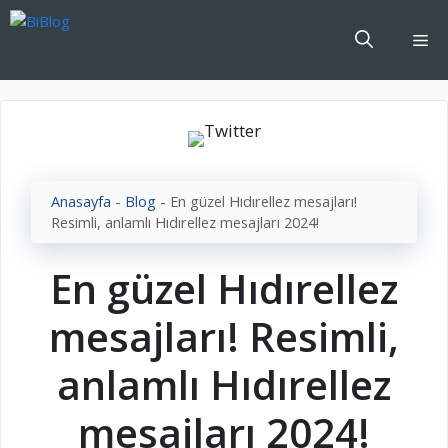
İçeriğe
atla
Me
Anasayfa
-
Blog
-
En güzel Hıdırellez mesajları!
Resimli, anlamlı Hıdırellez mesajları 2024!
En güzel Hıdırellez
mesajları! Resimli,
anlamlı Hıdırellez
mesajları 2024!