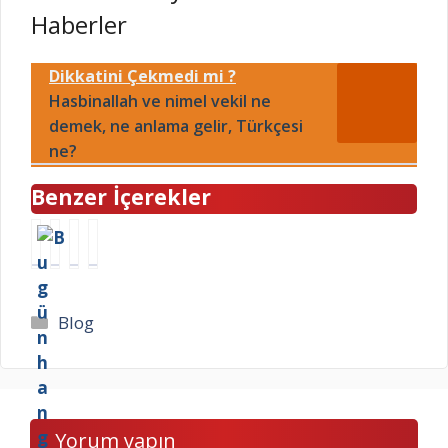
Haberler
Dikkatini Çekmedi mi ?
Hasbinallah ve nimel vekil ne
demek, ne anlama gelir, Türkçesi
ne?
Benzer İçerekler
B
G
1
Y
u
e
O
a
g
l
c
s
ü
i
a
i
Kategoriler
Blog
n
n
k
n
h
i
P
K
a
m
a
u
n
M
z
l
g
u
a
k
Yorum yapın
i
t
r
i