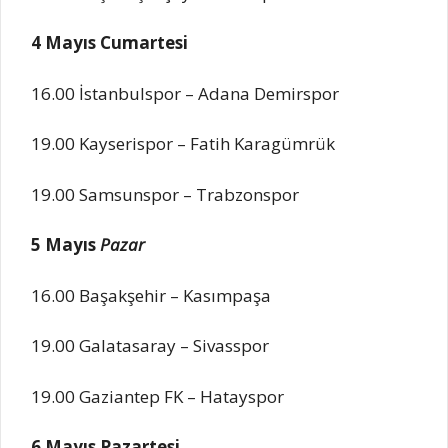
4 Mayıs Cumartesi
16.00 İstanbulspor – Adana Demirspor
19.00 Kayserispor – Fatih Karagümrük
19.00 Samsunspor – Trabzonspor
5 Mayıs
Pazar
16.00 Başakşehir – Kasımpaşa
19.00 Galatasaray – Sivasspor
19.00 Gaziantep FK – Hatayspor
6 Mayıs Pazartesi