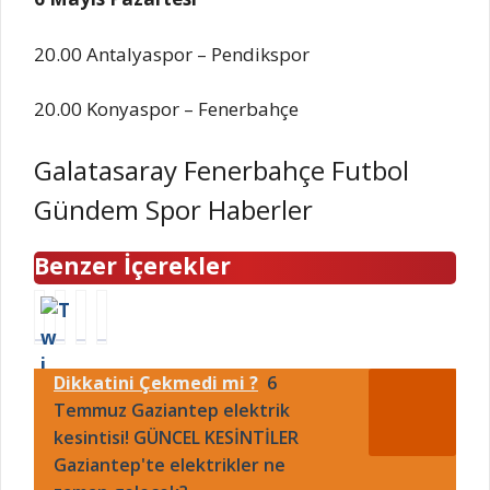
20.00 Antalyaspor – Pendikspor
20.00 Konyaspor – Fenerbahçe
Galatasaray Fenerbahçe Futbol
Gündem Spor Haberler
Benzer İçerekler
G
G
G
F
a
a
a
e
l
l
l
n
Dikkatini Çekmedi mi ?
6
a
a
a
e
t
Temmuz Gaziantep elektrik
t
t
r
a
a
a
b
kesintisi! GÜNCEL KESİNTİLER
s
s
s
a
Gaziantep'te elektrikler ne
a
a
a
h