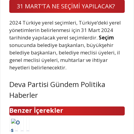
31 MART’TA NE SEÇİMİ YAPILACAK?
2024 Türkiye yerel seçimleri, Türkiye’deki yerel
yönetimlerin belirlenmesi için 31 Mart 2024
tarihinde yapılacak yerel seçimlerdir.
Seçim
sonucunda belediye başkanları, büyükşehir
belediye başkanları, belediye meclisi üyeleri, il
genel meclisi üyeleri, muhtarlar ve ihtiyar
heyetleri belirlenecektir.
Deva Partisi Gündem Politika
Haberler
Benzer İçerekler
2
G
I
G
4
ö
c
a