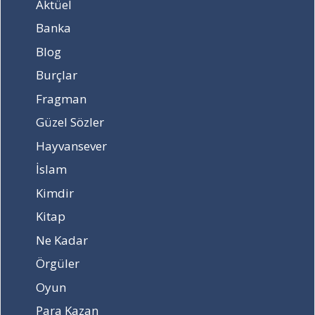
Aktüel
c
n
a
e
Banka
k
l
Blog
?
M
2
ü
Burçlar
0
d
Fragman
2
ü
3
r
Güzel Sözler
-
l
Hayvansever
2
ü
0
ğ
İslam
2
ü
4
b
Kimdir
M
u
Kitap
E
r
B
s
Ne Kadar
a
s
Örgüler
r
o
a
n
Oyun
t
u
Para Kazan