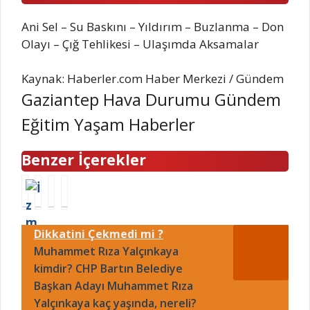
Ani Sel – Su Baskını – Yıldırım – Buzlanma – Don
Olayı – Çığ Tehlikesi – Ulaşımda Aksamalar
Kaynak: Haberler.com Haber Merkezi / Gündem
Gaziantep Hava Durumu Gündem
Eğitim Yaşam Haberler
Benzer İçerekler
İ
K
V
V
z
A
G
i
m
S
M
z
Dikkatini Çekmedi mi ?
i
I
o
e
r
Muhammet Rıza Yalçınkaya
M
r
m
m
A
t
u
kimdir? CHP Bartın Belediye
e
R
a
a
Başkan Adayı Muhammet Rıza
t
A
ö
f
Yalçınkaya kaç yaşında, nereli?