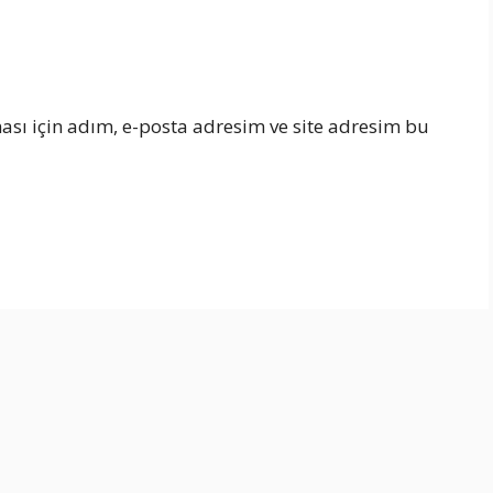
sı için adım, e-posta adresim ve site adresim bu