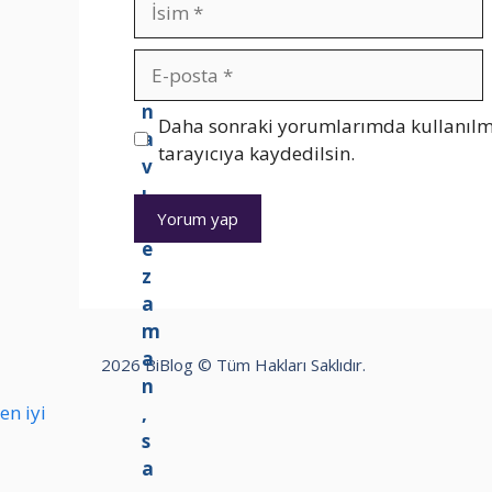
n
ı
i
m
a
y
s
ı
E-
v
o
i
?
posta
ı
r
!
S
n
?
G
O
İnternet
Daha sonraki yorumlarımda kullanılma
e
V
Ü
N
sitesi
tarayıcıya kaydedilsin.
z
e
N
D
a
t
C
A
m
e
E
K
a
r
L
İ
n
i
K
K
,
n
E
A
s
e
S
!
a
r
İ
F
a
H
N
E
2026 BiBlog © Tüm Hakları Saklıdır.
t
e
T
D
k
k
İ
f
hilbet
betpark
Bet10bet
en iyi
a
i
L
a
betmoon
kolaybet
Hilbet
ç
m
E
i
kalebet
Pradabet
Milosbet
t
l
R
z