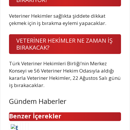
Veteriner Hekimler sağlıkta şiddete dikkat
çekmek için iş bırakma eylemi yapacaklar.
VETERİNER HEKİMLER NE ZAMAN İŞ
BIRAKACAK?
Türk Veteriner Hekimleri Birliği’nin Merkez
Konseyi ve 56 Veteriner Hekim Odasıyla aldığı
kararla Veteriner Hekimler, 22 Ağustos Salı günü
iş bırakacaklar.
Gündem Haberler
Benzer İçerekler
M
M
Z
K