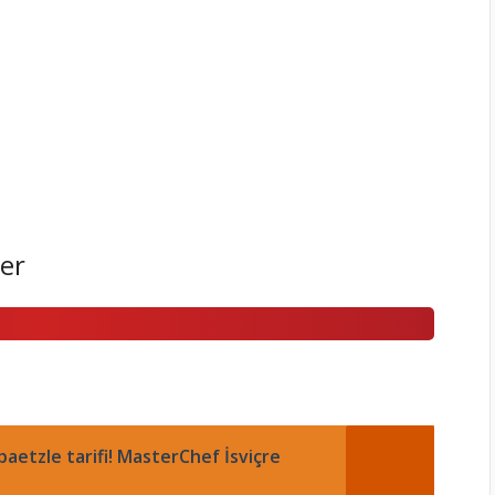
er
spaetzle tarifi! MasterChef İsviçre