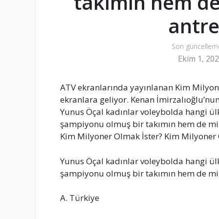
takımın hem de 
antr
Son güncellem
Ekim 1, 20
ATV ekranlarında yayınlanan Kim Milyone
ekranlara geliyor. Kenan İmirzalıoğlu’n
Yunus Öçal kadınlar voleybolda hangi ülk
şampiyonu olmuş bir takımın hem de mill
Kim Milyoner Olmak İster? Kim Milyoner O
Yunus Öçal kadınlar voleybolda hangi ülk
şampiyonu olmuş bir takımın hem de mil
A. Türkiye