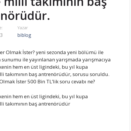
milli takımının baş
enörüdür.
e:
Yazar
23
biblog
r Olmak İster? yeni sezonda yeni bölümü ile
un sunumu ile yayınlanan yarışmada yarışmacıya
enin hem en üst ligindeki, bu yıl kupa
i takımının baş antrenörüdür, sorusu soruldu.
lmak İster 500 Bin TL’lik soru cevabı ne?
enin hem en üst ligindeki, bu yıl kupa
li takımının baş antrenörüdür