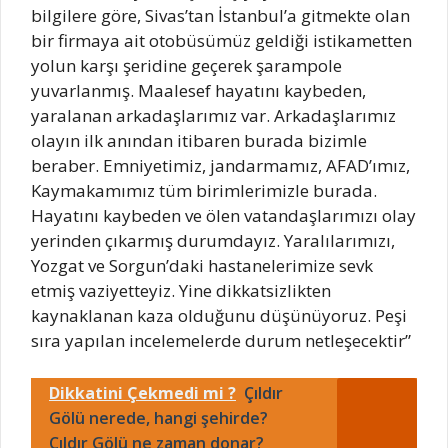
bilgilere göre, Sivas’tan İstanbul’a gitmekte olan
bir firmaya ait otobüsümüz geldiği istikametten
yolun karşı şeridine geçerek şarampole
yuvarlanmış. Maalesef hayatını kaybeden,
yaralanan arkadaşlarımız var. Arkadaşlarımız
olayın ilk anından itibaren burada bizimle
beraber. Emniyetimiz, jandarmamız, AFAD’ımız,
Kaymakamımız tüm birimlerimizle burada.
Hayatını kaybeden ve ölen vatandaşlarımızı olay
yerinden çıkarmış durumdayız. Yaralılarımızı,
Yozgat ve Sorgun’daki hastanelerimize sevk
etmiş vaziyetteyiz. Yine dikkatsizlikten
kaynaklanan kaza olduğunu düşünüyoruz. Peşi
sıra yapılan incelemelerde durum netleşecektir”
Dikkatini Çekmedi mi ?
Çıldır
Gölü nerede, hangi şehirde?
Çıldır Gölü ne zaman donar?