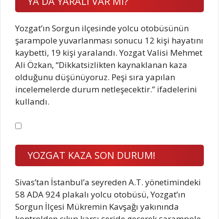
YA DA YARALI VAR MI?
Yozgat’ın Sorgun ilçesinde yolcu otobüsünün
şarampole yuvarlanması sonucu 12 kişi hayatını
kaybetti, 19 kişi yaralandı. Yozgat Valisi Mehmet
Ali Özkan, “Dikkatsizlikten kaynaklanan kaza
olduğunu düşünüyoruz. Peşi sıra yapılan
incelemelerde durum netleşecektir.” ifadelerini
kullandı.
YOZGAT KAZA SON DURUM!
Sivas’tan İstanbul’a seyreden A.T. yönetimindeki
58 ADA 924 plakalı yolcu otobüsü, Yozgat’ın
Sorgun İlçesi Mükremin Kavşağı yakınında
kontrolden çıkıp karşı şeride geçerek şarampole