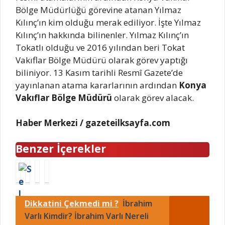
Bölge Müdürlüğü görevine atanan Yılmaz
Kılınç’ın kim olduğu merak ediliyor. İşte Yılmaz
Kılınç’ın hakkında bilinenler. Yılmaz Kılınç’ın
Tokatlı olduğu ve 2016 yılından beri Tokat
Vakıflar Bölge Müdürü olarak görev yaptığı
biliniyor. 13 Kasım tarihli Resmî Gazete’de
yayınlanan atama kararlarının ardından
Konya
Vakıflar Bölge Müdürü
olarak görev alacak.
Haber Merkezi / gazeteilksayfa.com
Benzer İçerekler
S
Y
M
S
e
ı
u
i
l
l
s
n
Dikkatini Çekmedi mi ?
İbrahim
a
m
t
a
h
a
a
n
Varlı Kimdir? İbrahim Varlı Nereli