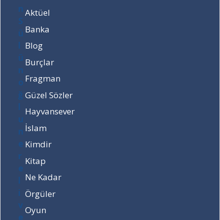
e
a
ş
ı
Aktüel
k
d
ı
r
a
ı
n
?
Banka
ç
r
d
Blog
y
?
a
a
d
Burçlar
ş
ı
Fragman
ı
r
n
?
Güzel Sözler
d
Hayvansever
a
d
İslam
ı
Kimdir
r
?
Kitap
Ne Kadar
Örgüler
Oyun