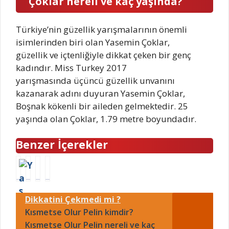
Çoklar nereli ve kaç yaşında?
Türkiye’nin güzellik yarışmalarının önemli
isimlerinden biri olan Yasemin Çoklar,
güzellik ve içtenliğiyle dikkat çeken bir genç
kadındır. Miss Turkey 2017
yarışmasında üçüncü güzellik unvanını
kazanarak adını duyuran Yasemin Çoklar,
Boşnak kökenli bir aileden gelmektedir. 25
yaşında olan Çoklar, 1.79 metre boyundadır.
Benzer İçerekler
Y
Y
A
B
a
a
t
e
s
s
i
n
Dikkatini Çekmedi mi ?
e
e
l
d
m
Kısmetse Olur Pelin kimdir?
m
l
e
i
i
a
v
Kısmetse Olur Pelin nereli ve kaç