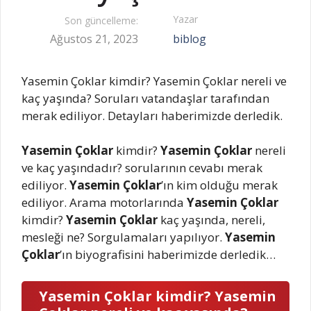
Yazar
Son güncelleme:
Ağustos 21, 2023
biblog
Yasemin Çoklar kimdir? Yasemin Çoklar nereli ve
kaç yaşında? Soruları vatandaşlar tarafından
merak ediliyor. Detayları haberimizde derledik.
Yasemin Çoklar
kimdir?
Yasemin Çoklar
nereli
ve kaç yaşındadır? sorularının cevabı merak
ediliyor.
Yasemin Çoklar
’ın kim olduğu merak
ediliyor. Arama motorlarında
Yasemin Çoklar
kimdir?
Yasemin Çoklar
kaç yaşında, nereli,
mesleği ne? Sorgulamaları yapılıyor.
Yasemin
Çoklar
’ın biyografisini haberimizde derledik…
Yasemin Çoklar kimdir? Yasemin