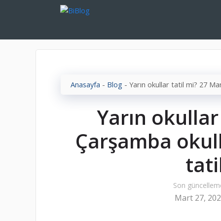
İçeriğe
atla
Anasayfa
-
Blog
-
Yarın okullar tatil mi? 27 Ma
Yarın okullar
Çarşamba okulla
tati
Son güncellem
Mart 27, 20