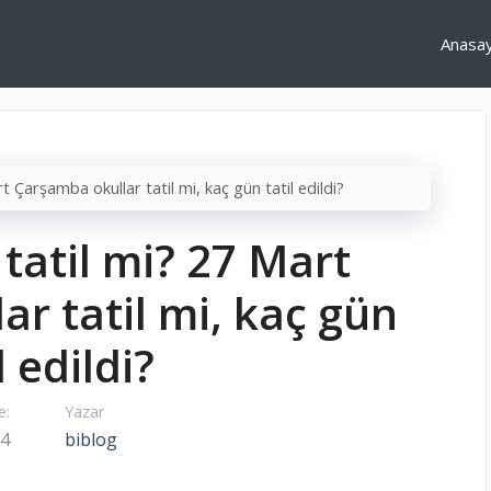
Anasa
rt Çarşamba okullar tatil mi, kaç gün tatil edildi?
 tatil mi? 27 Mart
r tatil mi, kaç gün
l edildi?
e:
Yazar
24
biblog