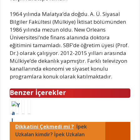
1964 yılında Malatya’da doğdu. A. Ü. Siyasal
Bilgiler Fakültesi (Mülkiye) İktisat bölümünden
1986 yılında mezun oldu. New Orleans
Üniversitesi’nde finans alanında doktora
eğitimini tamamladı. SBF’de öğretim üyesi (Prof.
Dr.) olarak çalışıyor. 2012-2015 yılları arasında
Mülkiye’de dekanlık yapmıştır. Farklı televizyon
kanallarında ekonomi ve siyaset konulu
programlara konuk olarak katılmaktadır.
Benzer İçerekler
Y
Y
F
S
a
a
a
ü
l
l
r
r
Dikkatini Çekmedi mi ?
İpek
ç
ç
u
e
ı
ı
k
y
Uzkalan kimdir? İpek Uzkalan