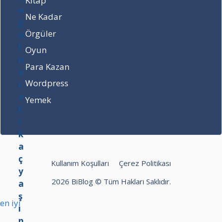
Kitap
e
l
Ne Kadar
i
Örgüler
k
a
Oyun
ç
Para Kazan
y
a
Wordpress
ş
Yemek
ı
n
d
a
?
–
Kullanım Koşulları
Çerez Politikası
H
2026 BiBlog © Tüm Hakları Saklıdır.
Y
G
hilbet
betpark
Bet10bet
en iyi
a
betmoon
kolaybet
Hilbet
z