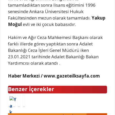
tamamladıktan sonra lisans eğitimini 1996
senesinde Ankara Üniversitesi Hukuk
Fakültesinden mezun olarak tamamladı.
Yakup
Moğul
evli ve iki çocuk babasıdır.
Hakim ve Ağır Ceza Mahkemesi Başkanı olarak
farklı illerde görev yaptıktan sonra Adalet
Bakanlığı Ceza İşleri Genel Müdürü iken
23.01.2021 tarihinde Adalet Bakanlığı Bakan
Yardımcısı olarak atandı .
Haber Merkezi / www.gazeteilksayfa.com
Benzer İçerekler
Y
A
T
A
a
l
u
l
k
e
ğ
i