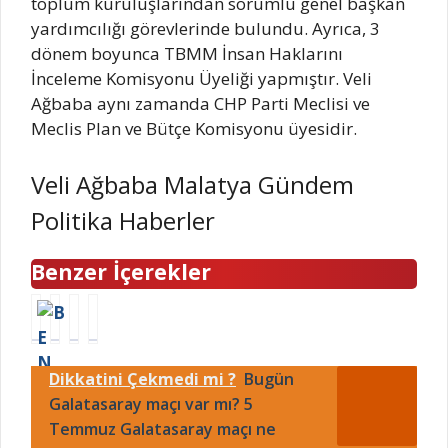
toplum kuruluşlarından sorumlu genel başkan
yardımcılığı görevlerinde bulundu. Ayrıca, 3
dönem boyunca TBMM İnsan Haklarını
İnceleme Komisyonu Üyeliği yapmıştır. Veli
Ağbaba aynı zamanda CHP Parti Meclisi ve
Meclis Plan ve Bütçe Komisyonu üyesidir.
Veli Ağbaba Malatya Gündem
Politika Haberler
Benzer İçerekler
B
B
1
K
E
u
5
ü
N
g
O
l
Dikkatini Çekmedi mi ?
Bugün
Z
ü
c
M
İ
Galatasaray maçı var mı? 5
n
a
a
N
o
k
s
Temmuz Galatasaray maçı ne
E
k
A
a