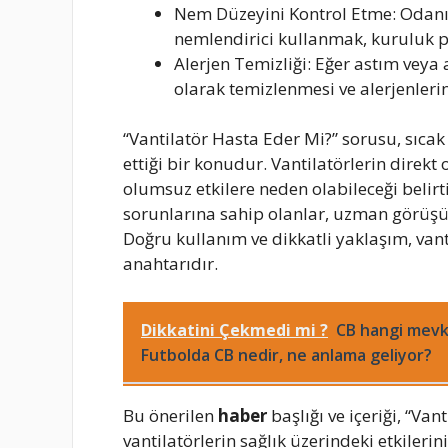
Nem Düzeyini Kontrol Etme: Odanın
nemlendirici kullanmak, kuruluk pr
Alerjen Temizliği: Eğer astım veya 
olarak temizlenmesi ve alerjenleri
“Vantilatör Hasta Eder Mi?” sorusu, sıca
ettiği bir konudur. Vantilatörlerin direkt
olumsuz etkilere neden olabileceği belirti
sorunlarına sahip olanlar, uzman görüşü 
Doğru kullanım ve dikkatli yaklaşım, van
anahtarıdır.
Dikkatini Çekmedi mi ?
CB hangi mevk
Futbolda CB nedir, ne anlama geliyor?
Bu önerilen
haber
başlığı ve içeriği, “Va
vantilatörlerin sağlık üzerindeki etkileri