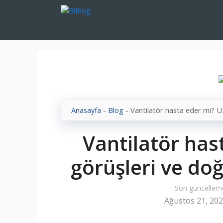
İçeriğe
atla
Anasayfa
-
Blog
-
Vantilatör hasta eder mi? U
Vantilatör ha
görüşleri ve doğ
Son güncellem
Ağustos 21, 20