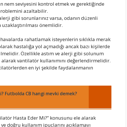
 nem seviyesini kontrol etmek ve gerektiğinde
oblemini azaltabilir.
alerji gibi sorunlarınız varsa, odanın düzenli
n uzaklaştırılması önemlidir.
k havalarda rahatlamak isteyenlerin sıklıkla merak
 olarak hastalığa yol açmadığı ancak bazı kişilerde
lmelidir. Özellikle astım ve alerji gibi solunum
alarak vantilatör kullanımını değerlendirmelidir.
tilatörlerden en iyi şekilde faydalanmanın
i? Futbolda CB hangi mevki demek?
ntilatör Hasta Eder Mi?” konusunu ele alarak
ni ve doğru kullanım ipuçlarını açıklamayı