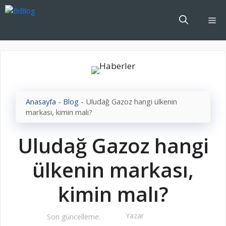
İçeriğe
atla
Me
Anasayfa
-
Blog
-
Uludağ Gazoz hangi ülkenin
markası, kimin malı?
Uludağ Gazoz hangi
ülkenin markası,
kimin malı?
Yazar
Son güncelleme: