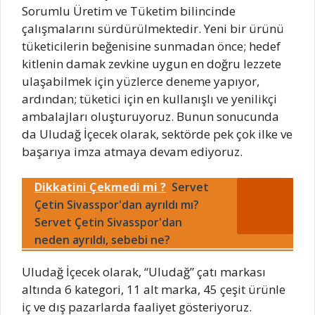
Sorumlu Üretim ve Tüketim bilincinde
çalışmalarını sürdürülmektedir. Yeni bir ürünü
tüketicilerin beğenisine sunmadan önce; hedef
kitlenin damak zevkine uygun en doğru lezzete
ulaşabilmek için yüzlerce deneme yapıyor,
ardından; tüketici için en kullanışlı ve yenilikçi
ambalajları oluşturuyoruz. Bunun sonucunda
da Uludağ İçecek olarak, sektörde pek çok ilke ve
başarıya imza atmaya devam ediyoruz.
Dikkatini Çekmedi mi ?
Servet
Çetin Sivasspor'dan ayrıldı mı?
Servet Çetin Sivasspor'dan
neden ayrıldı, sebebi ne?
Uludağ İçecek olarak, “Uludağ” çatı markası
altında 6 kategori, 11 alt marka, 45 çeşit ürünle
iç ve dış pazarlarda faaliyet gösteriyoruz.