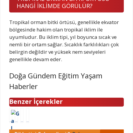
HANGİ İKLİMDE GÖRÜLÜR?
Tropikal orman bitki örtüsü, genellikle ekvator
bölgesinde hakim olan tropikal iklim ile
uyumludur. Bu iklim tipi, yıl boyunca sıcak ve
nemli bir ortam sağlar. Sıcaklık farklılıkları çok
belirgin değildir ve yüksek nem seviyeleri
genellikle devam eder.
Doğa Gündem Eğitim Yaşam
Haberler
Benzer İçerekler
G
A
K
Ç
a
Ö
Y
a
l
F
K
y