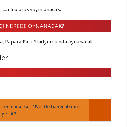
canlı olarak yayınlanacak.
ÇI NEREDE OYNANACAK?
a, Papara Park Stadyumu’nda oynanacak.
ler
lkenin markası? Nestle hangi ülkede
eye ait?