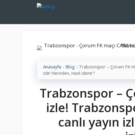
İçeriğe
atla
Anasayfa
-
Blog
-
Trabzonspor – Çorum FK maç
izle! Nereden, nasıl izlenir?
Trabzonspor – 
izle! Trabzons
canlı yayın iz