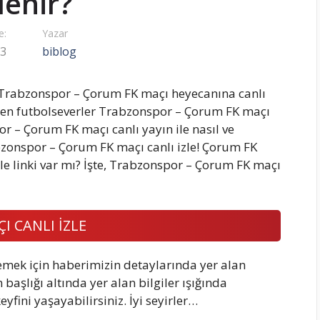
zlenir?
e:
Yazar
23
biblog
 Trabzonspor – Çorum FK maçı heyecanına canlı
eyen futbolseverler Trabzonspor – Çorum FK maçı
or – Çorum FK maçı canlı yayın ile nasıl ve
abzonspor – Çorum FK maçı canlı izle! Çorum FK
zle linki var mı? İşte, Trabzonspor – Çorum FK maçı
 CANLI İZLE
emek için haberimizin detaylarında yer alan
aşlığı altında yer alan bilgiler ışığında
fini yaşayabilirsiniz. İyi seyirler…