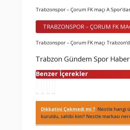
Trabzonspor – Çorum FK maçı A Spor’dan 
TRABZONSPOR – ÇORUM FK MA
Trabzonspor – Çorum FK maçı Trabzon’d
Trabzon Gündem Spor Haber
Benzer İçerekler
Ç
A
İ
T
a
r
Z
u
n
d
S
n
a
a
U
c
Dikkatini Çekmedi mi ?
Nestle hangi ü
k
G
İ
e
kuruldu, sahibi kim? Nestle markası ner
k
ü
z
l
a
l
m
i