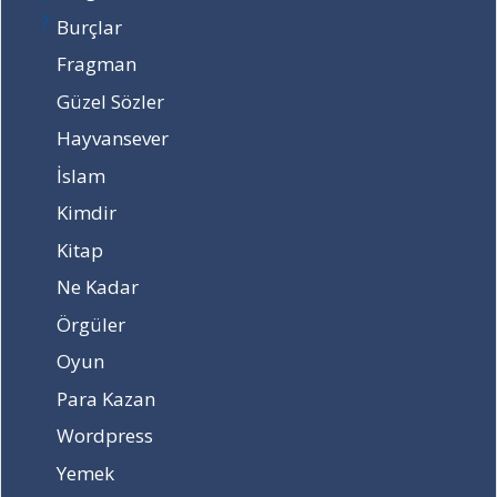
ş
n
ş
Burçlar
ı
d
ı
Fragman
n
a
n
d
d
d
Güzel Sözler
a
ı
a
Hayvansever
d
r
d
ı
?
ı
İslam
r
r
Kimdir
?
?
Kitap
Ne Kadar
Örgüler
Oyun
Para Kazan
Wordpress
Yemek