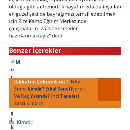
olduğu gibi antrenörlük hayatımızda da inşallah
en güzel şekilde bayrağımızı temsil edebilmek
için Rize Kamp Eğitim Merkezinde
çalışmalarımıza hız kesmeden
hazırlanmaktayız” dedi.
Benzer İçerekler
M
G
S
S
u
ö
e
e
r
k
r
l
Dikkatini Çekmedi mi ?
Erkal
a
ş
e
a
t
Sonel Kimdir? Erkal Sonel Nereli
e
n
h
E
n
F
a
Ve Kaç Yaşında? İnci Taneleri
k
A
o
t
Sazcı Kimdir?
ş
n
s
t
i
ı
f
i
k
l
o
n
Kategoriler
Kimdir
i
U
r
Y