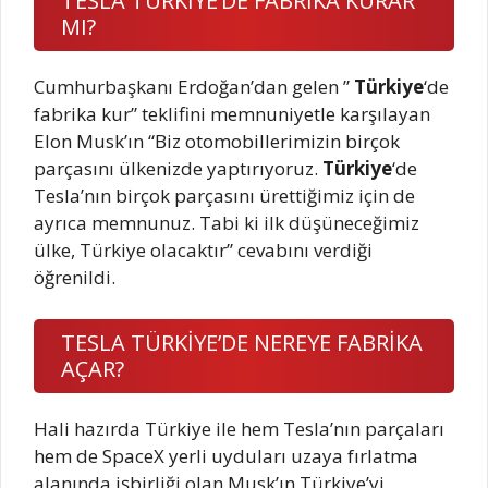
TESLA TÜRKİYE’DE FABRİKA KURAR
MI?
Cumhurbaşkanı Erdoğan’dan gelen ”
Türkiye
‘de
fabrika kur” teklifini memnuniyetle karşılayan
Elon Musk’ın “Biz otomobillerimizin birçok
parçasını ülkenizde yaptırıyoruz.
Türkiye
‘de
Tesla’nın birçok parçasını ürettiğimiz için de
ayrıca memnunuz. Tabi ki ilk düşüneceğimiz
ülke, Türkiye olacaktır” cevabını verdiği
öğrenildi.
TESLA TÜRKİYE’DE NEREYE FABRİKA
AÇAR?
Hali hazırda Türkiye ile hem Tesla’nın parçaları
hem de SpaceX yerli uyduları uzaya fırlatma
alanında işbirliği olan Musk’ın Türkiye’yi