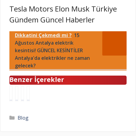
Tesla Motors Elon Musk Türkiye
Gündem Güncel Haberler
Dikkatini Çekmedi mi ?
15
Ağustos Antalya elektrik
kesintisi! GÜNCEL KESİNTİLER
Antalya'da elektrikler ne zaman
gelecek?
Benzer İçerekler
B
E
2
S
u
r
5
o
g
i
A
n
ü
s
ğ
D
Kategoriler
Blog
n
n
u
e
h
e
s
p
a
d
t
r