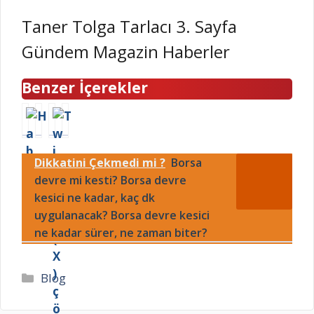
Taner Tolga Tarlacı 3. Sayfa
Gündem Magazin Haberler
Benzer İçerekler
Ç
A
T
M
a
v
w
ü
n
r
i
g
Dikkatini Çekmedi mi ?
Borsa
a
u
t
e
k
devre mi kesti? Borsa devre
p
t
A
k
a
e
n
kesici ne kadar, kaç dk
a
V
r
l
uygulanacak? Borsa devre kesici
l
o
(
ı
ne kadar sürer, ne zaman biter?
e
l
X
R
k
e
)
T
a
y
ç
Ü
Kategoriler
Blog
ç
b
ö
K
ş
o
k
’