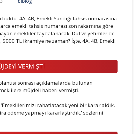
23
biblog
buldu. 4A, 4B, Emekli Sandığı tahsis numarasına
onlarca emekli tahsis numarası son rakamına göre
ayan emekliler faydalanacak. Dul ve yetimler de
, 5000 TL ikramiye ne zaman? İşte, 4A, 4B, Emekli
DEYİ VERMİŞTİ
plantısı sonrası açıklamalarda bulunan
klilere müjdeli haberi vermişti.
meklilerimizi rahatlatacak yeni bir karar aldık.
ira ödeme yapmayı kararlaştırdık.’ sözlerini