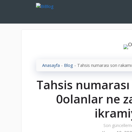
İçeriğe
atla
Anasayfa
-
Blog
-
Tahsis numarası son rakamı 
Tahsis numarası 
0olanlar ne 
ikrami
Son güncellem