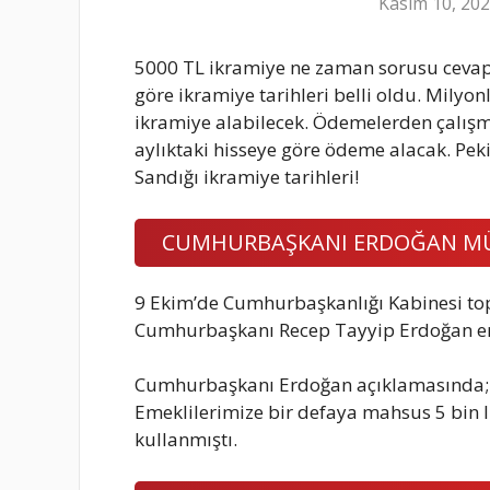
Kasım 10, 20
5000 TL ikramiye ne zaman sorusu cevap 
göre ikramiye tarihleri belli oldu. Mily
ikramiye alabilecek. Ödemelerden çalışm
aylıktaki hisseye göre ödeme alacak. Peki
Sandığı ikramiye tarihleri!
CUMHURBAŞKANI ERDOĞAN MÜJ
9 Ekim’de Cumhurbaşkanlığı Kabinesi to
Cumhurbaşkanı Recep Tayyip Erdoğan eme
Cumhurbaşkanı Erdoğan açıklamasında; ‘E
Emeklilerimize bir defaya mahsus 5 bin l
kullanmıştı.