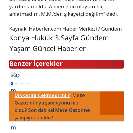
yardımları oldu. Anneme bu olayları hiç
anlatmadım. M.M.’den şikayetçi değilim” dedi.
Kaynak: Haberler.com Haber Merkezi / Gündem
Konya Hukuk 3.Sayfa Gündem
Yaşam Güncel Haberler
Benzer İçerekler
G
H
E
H
ü
a
l
S
n
r
m
K
Dikkatini Çekmedi mi ?
Mete
a
r
a
g
y
Gazoz dünya şampiyonu mu
y
s
ü
G
P
i
z
oldu? Son dakika! Mete Gazoz ne
ü
o
r
k
şampiyonu oldu?
v
t
k
a
e
t
e
r