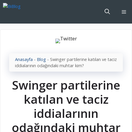
İçeriğe
atla
Me
Anasayfa
-
Blog
-
Swinger partilerine katılan ve taciz
iddialarının odağındaki muhtar kim?
Swinger partilerine
katılan ve taciz
iddialarının
odağındaki muhtar