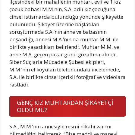
ilçesindeki bir mahallenin muhtarı, evli ve 1 kız
çocuk babası M.M.nin, S.A. adlı kız çocuğuna
cinsel istismarda bulunduğu yönünde şikayette
bulunuldu. Şikayet üzerine başlatılan
soruşturmada S.A.’nın anne ve babasının
boşandığı, annesi M.A.’nın da muhtar M.M. ile
birlikte yaşadıkları belirlendi. Muhtar M.M. ve
anne M.A. geçen pazar günü gözaltına alındı.
Siber Suçlarla Mücadele Şubesi ekipleri,
M.M.’nin el koyulan telefonundaki incelemede,
S.A. ile birlikte cinsel içerikli fotoğraf ve videolara
rastladı.
GENÇ KIZ MUHTARDAN ŞİKAYETÇİ
OLDU MU?
S.A., M.M.’nin annesiyle resmi nikahı var mı
bilmediğini belirterek, “Bize maddi ve manevi