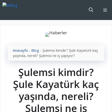
İçeriğe
atla
Me
Anasayfa
-
Blog
-
Şulemsi kimdir? Şule Kayatürk kaç
yaşında, nereli? Şulemsi ne iş yapıyor?
Şulemsi kimdir?
Şule Kayatürk kaç
yaşında, nereli?
Şulemsi ne iş