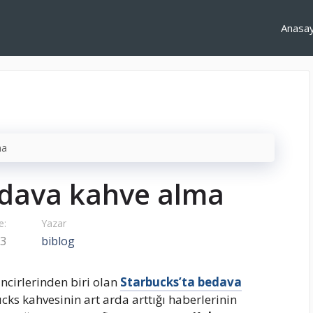
Anasa
ma
edava kahve alma
e:
Yazar
23
biblog
ncirlerinden biri olan
Starbucks’ta bedava
ucks kahvesinin art arda arttığı haberlerinin