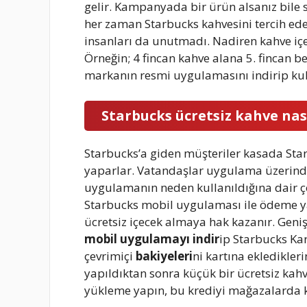
gelir. Kampanyada bir ürün alsanız bile s
her zaman Starbucks kahvesini tercih ed
insanları da unutmadı. Nadiren kahve içe
Örneğin; 4 fincan kahve alana 5. fincan 
markanın resmi uygulamasını indirip kul
Starbucks ücretsiz kahve nası
Starbucks’a giden müşteriler kasada St
yaparlar. Vatandaşlar uygulama üzerind
uygulamanın neden kullanıldığına dair ç
Starbucks mobil uygulaması ile ödeme yapa
ücretsiz içecek almaya hak kazanır. Geni
mobil uygulamayı indir
ip Starbucks Kart
çevrimiçi
bakiyeleri
ni kartına ekledikle
yapıldıktan sonra küçük bir ücretsiz kahv
yükleme yapın, bu krediyi mağazalarda ku