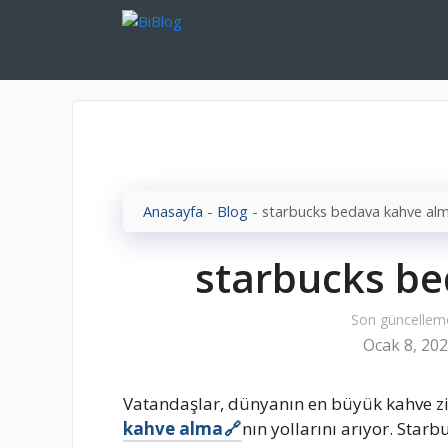
İçeriğe
atla
Anasayfa
-
Blog
-
starbucks bedava kahve al
starbucks b
Son güncellem
Ocak 8, 20
Vatandaşlar, dünyanın en büyük kahve zi
kahve alma
nın yollarını arıyor. Starb