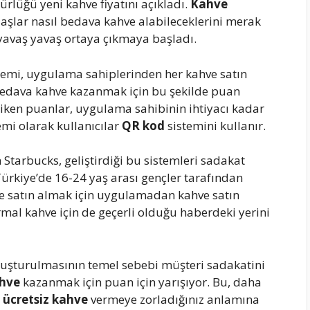
üğü yeni kahve fiyatını açıkladı.
Kahve
lar nasıl bedava kahve alabileceklerini merak
 yavaş yavaş ortaya çıkmaya başladı.
emi, uygulama sahiplerinden her kahve satın
a bedava kahve kazanmak için bu şekilde puan
riken puanlar, uygulama sahibinin ihtiyacı kadar
mi olarak kullanıcılar
QR kod
sistemini kullanır.
 Starbucks, geliştirdiği bu sistemleri sadakat
Türkiye’de 16-24 yaş arası gençler tarafından
e satın almak için uygulamadan kahve satın
rmal kahve için de geçerli olduğu haberdeki yerini
uşturulmasının temel sebebi müşteri sadakatini
hve
kazanmak için puan için yarışıyor. Bu, daha
 ücretsiz kahve
vermeye zorladığınız anlamına