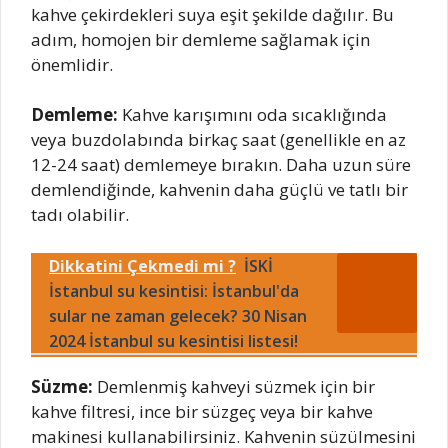
kahve çekirdekleri suya eşit şekilde dağılır. Bu
adım, homojen bir demleme sağlamak için
önemlidir.
Demleme:
Kahve karışımını oda sıcaklığında
veya buzdolabında birkaç saat (genellikle en az
12-24 saat) demlemeye bırakın. Daha uzun süre
demlendiğinde, kahvenin daha güçlü ve tatlı bir
tadı olabilir.
Dikkatini Çekmedi mi ?
İSKİ
İstanbul su kesintisi: İstanbul'da
sular ne zaman gelecek? 30 Nisan
2024 İstanbul su kesintisi listesi!
Süzme:
Demlenmiş kahveyi süzmek için bir
kahve filtresi, ince bir süzgeç veya bir kahve
makinesi kullanabilirsiniz. Kahvenin süzülmesini