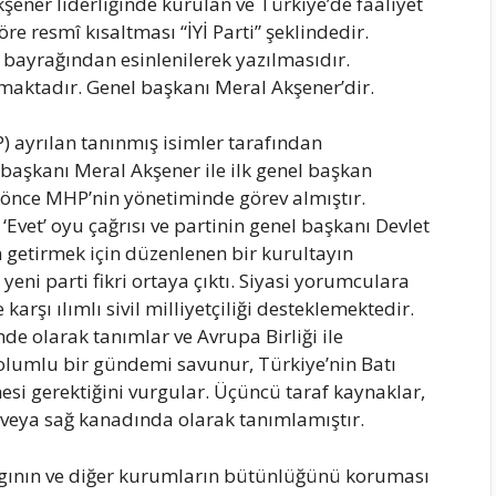
kşener liderliğinde kurulan ve Türkiye’de faaliyet
öre resmî kısaltması “İYİ Parti” şeklindedir.
 bayrağından esinlenilerek yazılmasıdır.
maktadır. Genel başkanı Meral Akşener’dir.
P) ayrılan tanınmış isimler tarafından
başkanı Meral Akşener ile ilk genel başkan
 önce MHP’nin yönetiminde görev almıştır.
et’ oyu çağrısı ve partinin genel başkanı Devlet
n getirmek için düzenlenen bir kurultayın
ni parti fikri ortaya çıktı. Siyasi yorumculara
 karşı ılımlı sivil milliyetçiliği desteklemektedir.
nde olarak tanımlar ve Avrupa Birliği ile
u olumlu bir gündemi savunur, Türkiye’nin Batı
si gerektiğini vurgular. Üçüncü taraf kaynaklar,
 veya sağ kanadında olarak tanımlamıştır.
argının ve diğer kurumların bütünlüğünü koruması