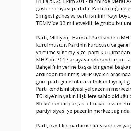
İYİ Parti, 25 Ekim 2017 tarihinde Meral A
gösteren siyasi partidir. Parti tüzüğüne g
Simgesi güneş ve parti isminin Kayı boyu
TBMM’de 38 milletvekili ile grubu bulun
Parti, Milliyetçi Hareket Partisinden (MH
kurulmuştur. Partinin kurucusu ve genel 
yardımcısı Koray Rize, parti kurulmadan
MHP’nin 2017 anayasa referandumunda ‘Ev
Bahçeli’nin yerine başka bir genel başka
ardından tanınmış MHP üyeleri arasında ye
göre parti genel olarak etnik milliyetçiliğe
Parti kendisini siyasi yelpazenin merkezi
Türkiye’nin yakın ilişkilere sahip olduğ
Bloku’nun bir parçası olmaya devam etme
partiyi siyasi yelpazenin merkez sağında
Parti, özellikle parlamenter sistem ve y