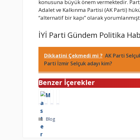
konusuna büyük önem vermektedir. Parti, 
Adalet ve Kalkınma Partisi (AK Parti) hü
“alternatif bir kapı” olarak yorumlanmıştı
İYİ Parti Gündem Politika Hab
Dikkatini Çekmedi mi ?
AK Parti Selçu
Parti İzmir Selçuk adayı kim?
Benzer İçerekler
M
A
M
K
a
y
e
I
s
a
r
Z
t
z
c
I
Kategoriler
Blog
e
E
e
L
r
r
d
C
c
d
e
I