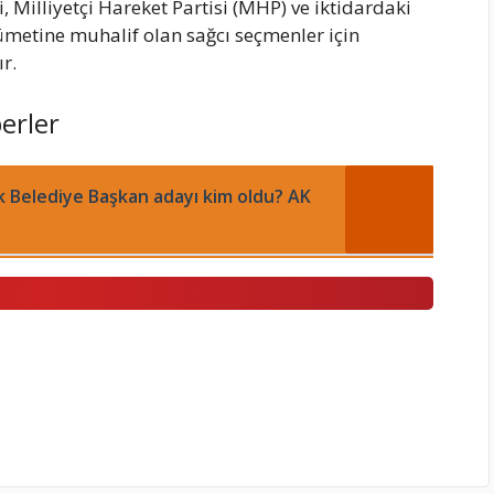
Milliyetçi Hareket Partisi (MHP) ve iktidardaki
kümetine muhalif olan sağcı seçmenler için
r.
erler
k Belediye Başkan adayı kim oldu? AK