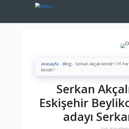
İçeriğe
atla
Anasayfa
-
Blog
-
Serkan Akçalı kimdir? İYİ Pa
kimdir?
Serkan Akçalı
Eskişehir Beyli
adayı Serka
Son güncellem