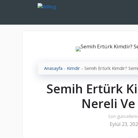
İçeriğe
atla
Anasayfa
-
Kimdir
-
Semih Ertürk Kimdir? Semi
Semih Ertürk K
Nereli Ve
Son güncellem
Eylül 23, 20