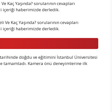
 Ve Kaç Yaşında? sorularının cevapları
i içeriği haberimizde derledik.
li Ve Kaç Yaşında? sorularının cevapları
i içeriği haberimizde derledik.
tarihinde doğdu ve eğitimini İstanbul Üniversitesi
de tamamladı. Kamera önü deneyimlerine ilk