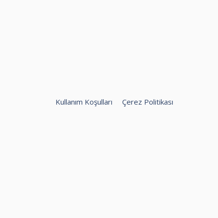
Kullanım Koşulları
Çerez Politikası