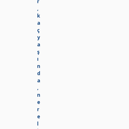
ş
ı
n
d
a
,
n
e
r
e
l
i
?
T
ü
r
k
e
r
E