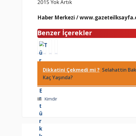
2015 Yok Artık
Haber Merkezi / www.gazeteilksayfa
Benzer İçerekler
T
S
S
Ö
ü
e
e
z
r
m
m
n
k
i
i
u
Dikkatini Çekmedi mi ?
Selahattin Bak
e
h
h
r
Kaç Yaşında?
r
Ş
Ö
Y
E
e
z
a
r
n
t
k
Kategoriler
Kimdir
t
t
ü
ı
ü
ü
r
n
r
r
k
k
k
k
k
i
k
k
i
m
i
i
m
d