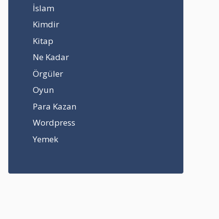
İslam
Kimdir
Kitap
Ne Kadar
Örgüler
Oyun
Para Kazan
Wordpress
Yemek