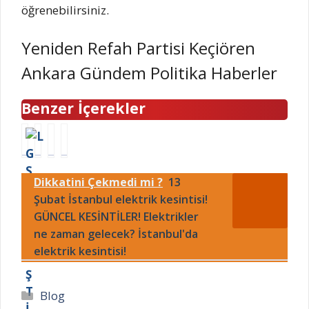
öğrenebilirsiniz.
Yeniden Refah Partisi Keçiören
Ankara Gündem Politika Haberler
Benzer İçerekler
L
A
A
Y
G
d
B
E
S
a
D
N
Dikkatini Çekmedi mi ?
13
Y
n
E
İ
E
Şubat İstanbul elektrik kesintisi!
a
k
Y
R
d
i
A
GÜNCEL KESİNTİLER! Elektrikler
L
e
m
R
ne zaman gelecek? İstanbul'da
E
p
a
G
elektrik kesintisi!
Ş
r
y
I
T
e
ı
P
İ
m
e
A
Kategoriler
Blog
R
m
n
K