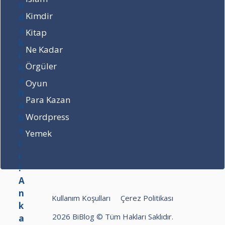
h
u
n
Kimdir
a
?
ı
b
r
Kitap
e
?
Ne Kadar
r
7
i
Ş
Örgüler
!
u
Oyun
A
b
n
a
Para Kazan
k
t
a
2
Wordpress
r
0
Yemek
a
2
p
4
a
Ç
t
a
l
r
a
ş
Kullanım Koşulları
Çerez Politikası
m
a
a
m
2026 BiBlog © Tüm Hakları Saklıdır.