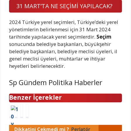
31 MART’TA NE SEÇİMİ YAPILACAK?
2024 Türkiye yerel seçimleri, Türkiye’deki yerel
yönetimlerin belirlenmesi için 31 Mart 2024
tarihinde yapılacak yerel seçimlerdir.
Seçim
sonucunda belediye başkanları, büyükşehir
belediye başkanları, belediye meclisi üyeleri, il
genel meclisi üyeleri, muhtarlar ve ihtiyar
heyetleri belirlenecektir.
Sp Gündem Politika Haberler
Benzer İçerekler
1
P
B
E
0
o
a
r
y
w
m
i
Dikkatini Çekmedi mi ?
Perlatör
ı
e
b
n