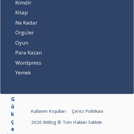
Kimdir
e
r
r
a
Kitap
e
t
l
n
Ne Kadar
i
e
Örgüler
?
r
G
e
Oyun
ö
l
Para Kazan
k
i
ç
v
Wordpress
e
e
Yemek
n
k
F
a
ı
ç
r
y
a
a
t
ş
Kullanım Koşulları
Çerez Politikası
h
ı
a
n
2026 BiBlog © Tüm Hakları Saklıdır.
n
d