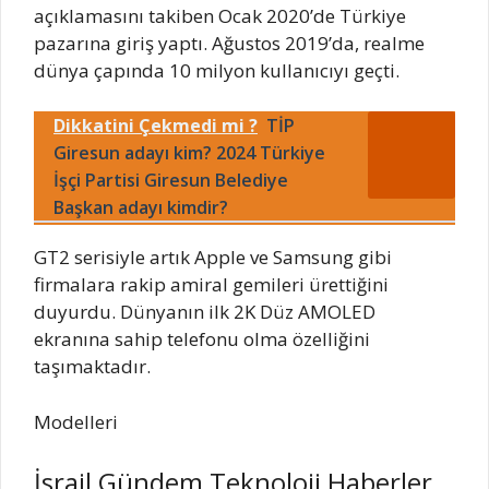
açıklamasını takiben Ocak 2020’de Türkiye
pazarına giriş yaptı. Ağustos 2019’da, realme
dünya çapında 10 milyon kullanıcıyı geçti.
Dikkatini Çekmedi mi ?
TİP
Giresun adayı kim? 2024 Türkiye
İşçi Partisi Giresun Belediye
Başkan adayı kimdir?
GT2 serisiyle artık Apple ve Samsung gibi
firmalara rakip amiral gemileri ürettiğini
duyurdu. Dünyanın ilk 2K Düz AMOLED
ekranına sahip telefonu olma özelliğini
taşımaktadır.
Modelleri
İsrail Gündem Teknoloji Haberler