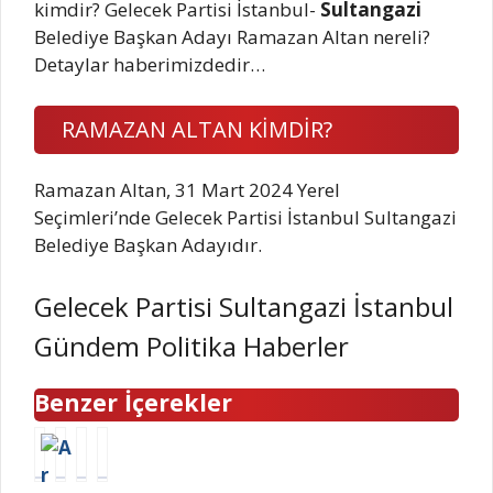
kimdir? Gelecek Partisi İstanbul-
Sultangazi
Belediye Başkan Adayı Ramazan Altan nereli?
Detaylar haberimizdedir…
RAMAZAN ALTAN KİMDİR?
Ramazan Altan, 31 Mart 2024 Yerel
Seçimleri’nde Gelecek Partisi İstanbul Sultangazi
Belediye Başkan Adayıdır.
Gelecek Partisi Sultangazi İstanbul
Gündem Politika Haberler
Benzer İçerekler
A
K
B
A
r
Y
u
y