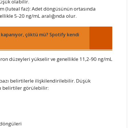
şük olabilir.
m (luteal faz): Adet döngüsünün ortasında
ellikle 5-20 ng/mL aralığında olur.
 kapanıyor, çöktü mü? Spotify kendi
ron düzeyleri yükselir ve genellikle 11,2-90 ng/mL
zı belirtilerle ilişkilendirilebilir. Düşük
elirtiler görülebilir:
 döngüleri