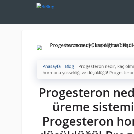
İçeriğe
atla
Anasayfa
-
Blog
-
Progesteron nedir, kaç olmal
hormonu yüksekliği ve düşüklüğü! Progestero
Progesteron nedi
üreme sistemin
Progesteron ho