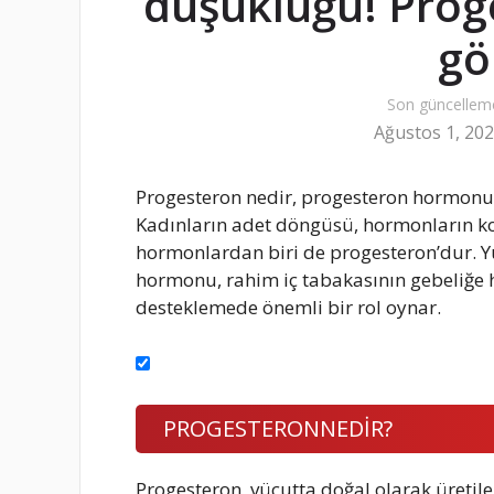
düşüklüğü! Pro
gö
Son güncellem
Ağustos 1, 20
Progesteron nedir, progesteron hormonu g
Kadınların adet döngüsü, hormonların ko
hormonlardan biri de progesteron’dur. 
hormonu, rahim iç tabakasının gebeliğe h
desteklemede önemli bir rol oynar.
PROGESTERONNEDİR?
Progesteron, vücutta doğal olarak üretil