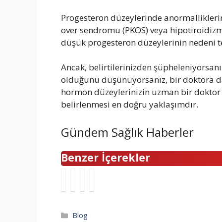
Progesteron düzeylerinde anormalliklerin
over sendromu (PKOS) veya hipotiroidizm 
düşük progesteron düzeylerinin nedeni t
Ancak, belirtilerinizden şüpheleniyorsan
olduğunu düşünüyorsanız, bir doktora 
hormon düzeylerinizin uzman bir doktor 
belirlenmesi en doğru yaklaşımdır.
Gündem Sağlık Haberler
Benzer İçerekler
E
B
A
Ö
b
e
n
S
a
c
t
Y
B
a
a
M
Kategoriler
Blog