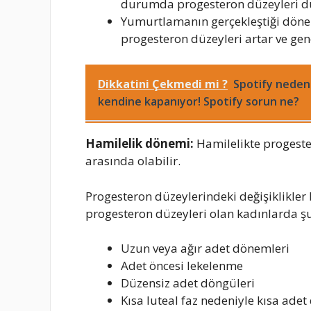
durumda progesteron düzeyleri dü
Yumurtlamanın gerçekleştiği döne
progesteron düzeyleri artar ve gen
Dikkatini Çekmedi mi ?
Spotify neden
kendine kapanıyor! Spotify sorun ne?
Hamilelik dönemi:
Hamilelikte progeste
arasında olabilir.
Progesteron düzeylerindeki değişiklikler ba
progesteron düzeyleri olan kadınlarda şu b
Uzun veya ağır adet dönemleri
Adet öncesi lekelenme
Düzensiz adet döngüleri
Kısa luteal faz nedeniyle kısa adet