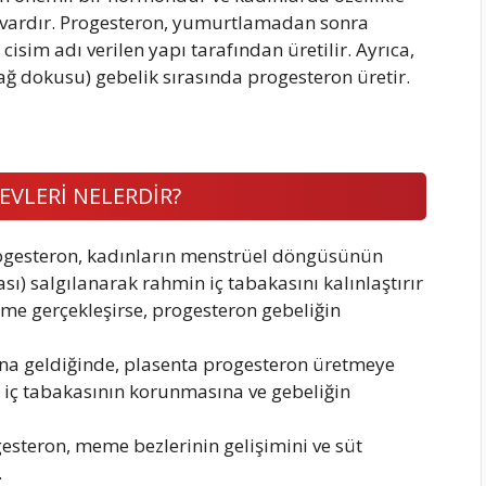
 vardır. Progesteron, yumurtlamadan sonra
isim adı verilen yapı tarafından üretilir. Ayrıca,
ğ dokusu) gebelik sırasında progesteron üretir.
LERİ NELERDİR?
ogesteron, kadınların menstrüel döngüsünün
ı) salgılanarak rahmin iç tabakasını kalınlaştırır
enme gerçekleşirse, progesteron gebeliğin
a geldiğinde, plasenta progesteron üretmeye
iç tabakasının korunmasına ve gebeliğin
esteron, meme bezlerinin gelişimini ve süt
.