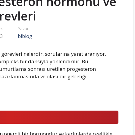
gesteron hormonu ve
revleri
e:
Yazar
23
biblog
örevleri nelerdir, sorularına yanıt aranıyor.
mpleks bir dansıyla yönlendirilir. Bu
Yumurtlama sonrası üretilen progesteron
azırlanmasında ve olası bir gebeliği
en önemli bir hormondur ve kadınlarda özellikle