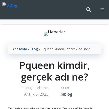
İçeriğe
atla
Me
Anasayfa
-
Blog
-
Pqueen kimdir, gerçek adı ne?
Pqueen kimdir,
gerçek adı ne?
Yazar
Son güncelleme:
Aralık 6, 2023
biblog
Twitch yayınlarıyla ünlenen ‘Pqueen’ lakaplı