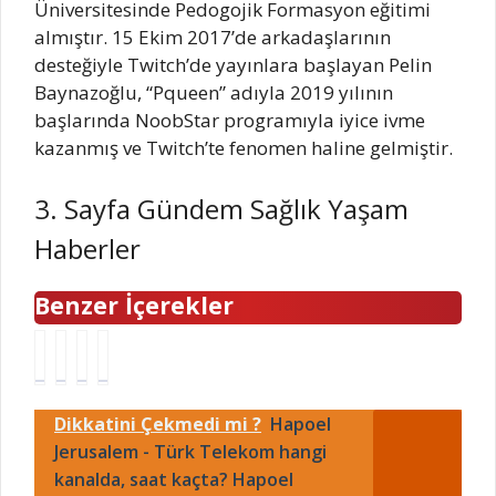
Üniversitesinde Pedogojik Formasyon eğitimi
almıştır. 15 Ekim 2017’de arkadaşlarının
desteğiyle Twitch’de yayınlara başlayan Pelin
Baynazoğlu, “Pqueen” adıyla 2019 yılının
başlarında NoobStar programıyla iyice ivme
kazanmış ve Twitch’te fenomen haline gelmiştir.
3. Sayfa Gündem Sağlık Yaşam
Haberler
Benzer İçerekler
İ
Y
B
1
n
e
u
O
t
n
t
C
Dikkatini Çekmedi mi ?
Hapoel
e
i
a
A
r
Jerusalem - Türk Telekom hangi
v
n
K
n
i
h
2
kanalda, saat kaçta? Hapoel