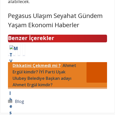
alabilecek.
Pegasus Ulaşım Seyahat Gündem
Yaşam Ekonomi Haberler
Benzer İçerekler
M
E
2
2
T
b
9
3
V
e
E
K
Dikkatini Çekmedi mi ?
Ahmet
n
b
k
a
a
Ergül kimdir? İYİ Parti Uşak
e
i
s
s
k
m
ı
Ulubey Belediye Başkan adayı
ı
h
İ
m
Ahmet Ergül kimdir?
l
a
z
A
h
n
m
n
e
g
i
t
Kategoriler
Blog
s
i
r
a
a
b
G
l