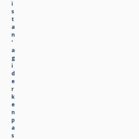
u
l
g
a
r
i
s
t
a
n
’
a
g
i
d
e
r
k
e
n