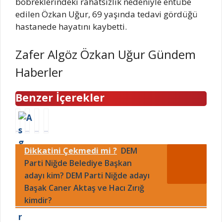
böbreklerindeki rahatsızlık nedeniyle entübe
edilen Özkan Uğur, 69 yaşında tedavi gördüğü
hastanede hayatını kaybetti.
Zafer Algöz Özkan Uğur Gündem
Haberler
Benzer İçerekler
A
S
Ü
T
s
e
n
h
g
y
i
r
Dikkatini Çekmedi mi ?
DEM
a
y
v
e
r
Parti Niğde Belediye Başkan
a
e
a
i
n
r
d
adayı kim? DEM Parti Niğde adayı
ü
e
s
s
Başak Caner Aktaş ve Hacı Zırığ
c
n
i
ç
kimdir?
r
z
t
ö
e
a
e
k